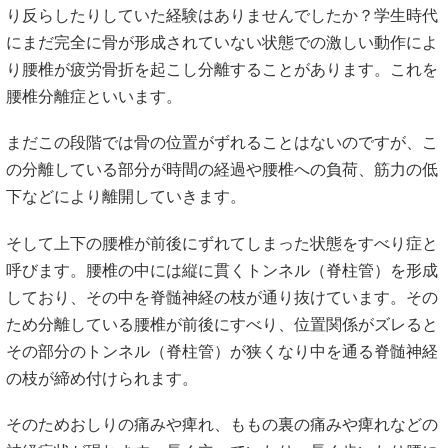
すべり症の一般的な対応として、病院ではコルセット、ブロ
ック注射、湿布や痛み止めのお薬による施術。整骨院では電
気やマッサージなどの対応があります。
痛みがあるから痛み止めのお薬を飲む、筋肉が硬くなってい
るからマッサージをしてほぐす。
色々と試してきたのに一向に良くなる兆しが見えず、後は手
術しか方法がないのかと思っているあなたへ。こういった対
応に共通して言えることは、すべて対症施術だということで
す。
対症施術とは水漏れに例えると、大元の穴をふさがずに漏れ
た水だけを拭き取っている状況なので、一時的にキレイに拭
き取れても時間が経つと再び水が漏れて、同じ状況に戻りま
す。