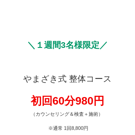
め骨盤で受け止めきれなくなった負担が腰椎へとまわってき
ます。それがすべり症を引き起こす原因であり、土台である
骨盤が安定しないと腰椎に負担がかかり続けてしまうため、
改善されないのです。
骨盤に安定感を作ることによって、はじめて腰椎に回復力が
働き始めます。すると少しづつ歩ける体、立っていられる体
に戻っていきます。歩けないことで抱えている将来的な不
安、我慢したり諦めていることなどを解決できるよう根本的
なアプローチを行っていきます。