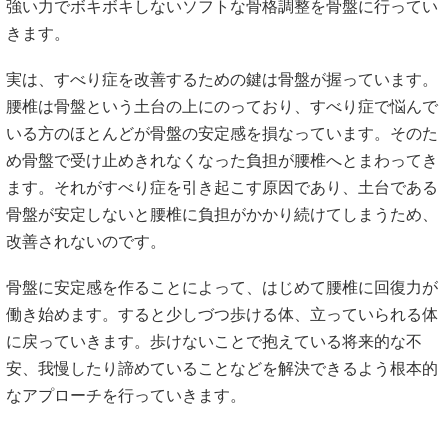
その部分のトンネル（脊柱管）が狭くなり中を通る脊髄神経
の枝が締め付けられます。
そのためおしりの痛みや痺れ、ももの裏の痛みや痺れなどの
神経症状が現れます。長く立っていたり、長く歩いたり腰に
負荷のかかる状況が続くと、締め付けられた神経がだんだん
苦しくなり症状が現れ、座って休みたくなります。そして少
し前かがみになったり座って休むと神経が締め付けから解放
されて、すぅーっとまた楽になりしばらくは動けるようにな
るのです。これを間欠跛行といい代表的な症状です。
当院での改善法