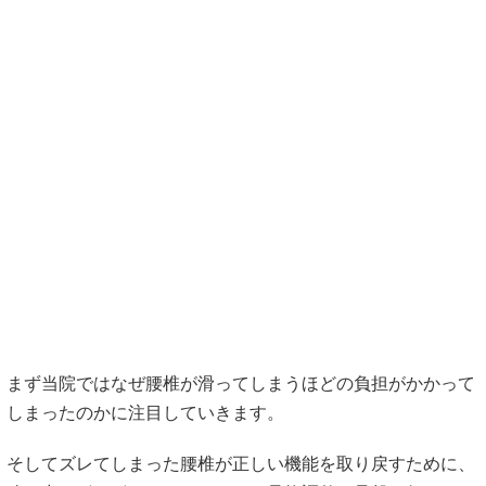
実はほとんどの場合、すべり症の発端は、成長期の頃までさ
かのぼります。スポーツなどに打ち込み腰を繰り返し捻った
り反らしたりしていた経験はありませんでしたか？学生時代
にまだ完全に骨が形成されていない状態での激しい動作によ
り腰椎が疲労骨折を起こし分離することがあります。これを
腰椎分離症といいます。
まだこの段階では骨の位置がずれることはないのですが、こ
の分離している部分が時間の経過や腰椎への負荷、筋力の低
下などにより離開していきます。
そして上下の腰椎が前後にずれてしまった状態をすべり症と
呼びます。腰椎の中には縦に貫くトンネル（脊柱管）を形成
しており、その中を脊髄神経の枝が通り抜けています。その
ため分離している腰椎が前後にすべり、位置関係がズレると