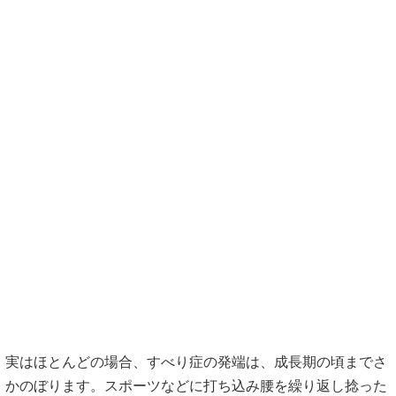
改善
されるのか？
他で良くならない理由
レントゲンやMRIなどの画像検査によりすべり症の判断を受
け、なんとか良くしたいと様々な対応をしてきたが、なかな
か改善せずに悩んでいませんか！？