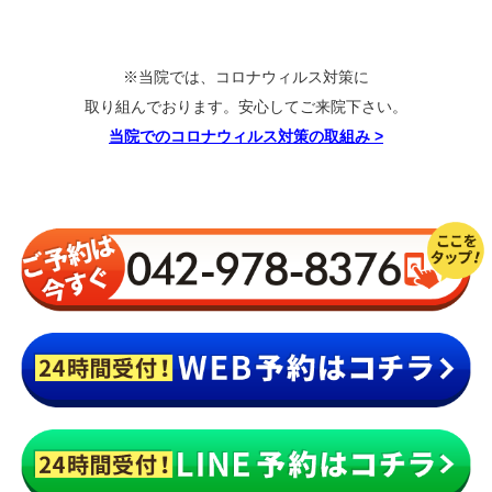
＼１週間3名様限定／
やまざき式 整体コース
初回60分
980円
（カウンセリング＆検査＋施術）
※通常 1回8,800円