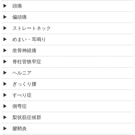
頭痛
偏頭痛
ストレートネック
めまい・耳鳴り
坐骨神経痛
脊柱管狭窄症
ヘルニア
ぎっくり腰
すべり症
側弯症
梨状筋症候群
腱鞘炎