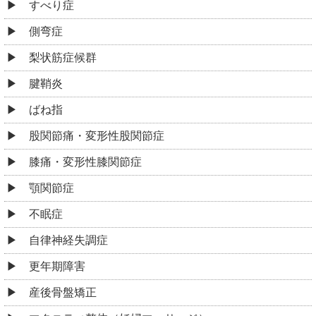
すべり症
側弯症
梨状筋症候群
腱鞘炎
ばね指
股関節痛・変形性股関節症
膝痛・変形性膝関節症
顎関節症
不眠症
自律神経失調症
更年期障害
産後骨盤矯正