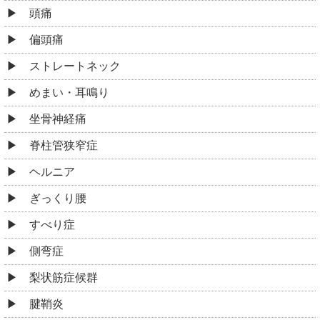
頭痛
偏頭痛
ストレートネック
めまい・耳鳴り
坐骨神経痛
脊柱管狭窄症
ヘルニア
ぎっくり腰
すべり症
側弯症
梨状筋症候群
腱鞘炎